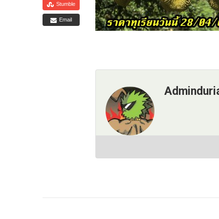
Stumble
Email
Adminduri