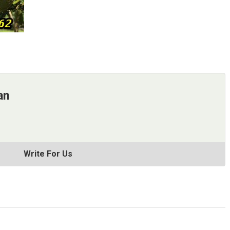
an
Write For Us