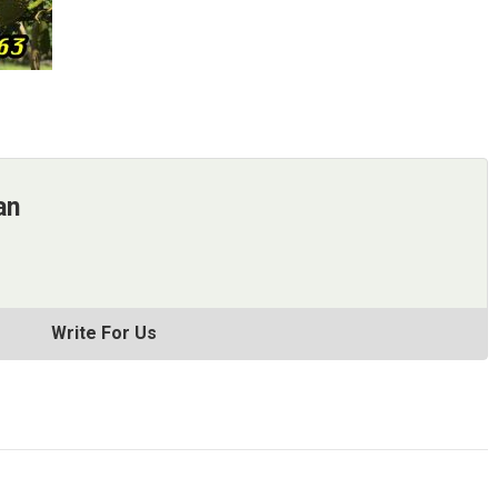
an
Write For Us