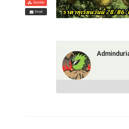
Stumble
Email
Adminduri