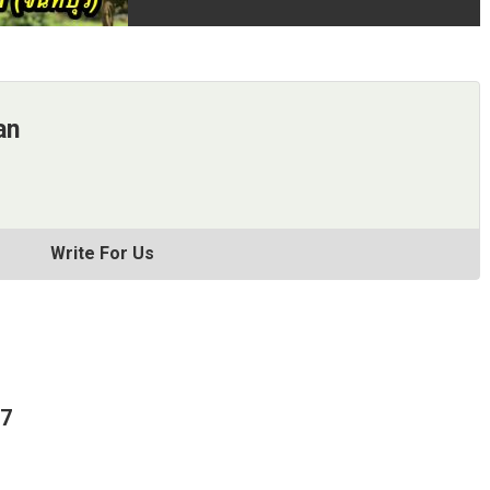
an
Write For Us
67