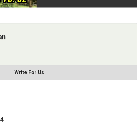
an
Write For Us
64