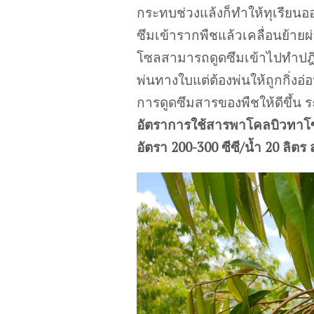
กระทบช่วงแล้งก็ทำให้ทุเรียน
ซึมเข้ารากพืชแล้วเคลื่อนย้า
โซลสามารถดูดซึมเข้าไปทำปฎิกริ
พ่นทางใบแต่ต้องพ่นให้ถูกกิ่งอ
การดูดซึมสารของพืชให้ดีขึ้
อัตราการใช้สารพาโคลบิวทาโซล
อัตรา 200-300 ซีซี/น้ำ 20 ลิตร