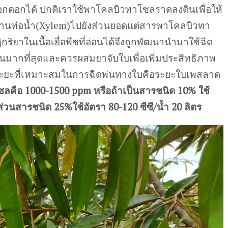
ออกดอกได้ ปกติเราใช้พาโคลบิวทาโซลราดลงดินเพื่อให้
ยผ่านท่อน้ำ(Xylem)ไปยังส่วนยอดแต่สารพาโคลบิวทา
ยาในเนื้อเยื่อพืชที่อ่อนได้จึงถูกพัฒนานำมาใช้ฉีด
่อนมากที่สุดและควรผสมยาจับใบเพื่อเพิ่มประสิทธิภาพ
น ระยะที่เหมาะสมในการฉีดพ่นทางใบคือระยะใบเพสลาด
คือ 1000-1500 ppm หรือถ้าเป็นสารชนิด 10% ใช้
 ส่วนสารชนิด 25%ใช้อัตรา 80-120 ซีซี/น้ำ 20 ลิตร