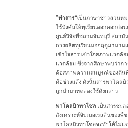
“ทำสาร”
เป็นภาษาชาวสวนหมา
ใช้บังคับให้ทุเรียนออกดอกก่อน
ศูนย์วิจัยพืชสวนจันทบุรี สถา
การผลิตทุเรียนนอกฤดูมานานแล
เข้าใจสาร เข้าใจสภาพแวดล้อ
แวดล้อม ซึ่งจากศึกษาพบว่าการที่
คือสภาพความสมบูรณ์ของต้นท
คือช่วงแล้ง ดังนั้นสารพาโคลบิ
ถูกนำมาทดลองใช้ดังกล่าว
พาโคลบิวทาโซล
เป็นสารชะลอก
สังเคราะห์จิบเบอเรลลินของพืช 
พาโคลบิวทาโซลจะทำให้ไม่แตก