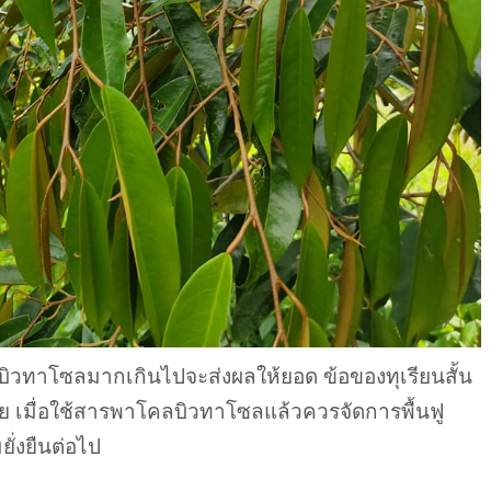
วทาโซลมากเกินไปจะส่งผลให้ยอด ข้อของทุเรียนสั้น
ย เมื่อใช้สารพาโคลบิวทาโซลแล้วควรจัดการพื้นฟู
ั่งยืนต่อไป