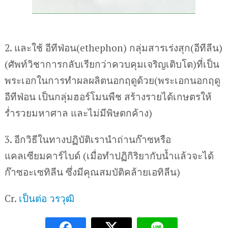
2. และใช้ อีทีฟ่อน(ethephon) กลุ่มสารเร่งสุก(อีทีลีน)
(ศัพท์วิชาการกลับเรียกว่าควบคุมเจริญเติบโต)ที่เป็น
พระเอกในการทำผลผลิตนอกฤดูด้วย(พระเอกนอกฤดู
อีทีฟ่อน เป็นกลุ่มฮอร์โมนพืช สร้างรายได้เกษตรให้
ร่ำรวยมหาศาล และไม่มีพิษตกค้าง)
3. อีกวิธีในทางปฏิบัติเรานำถ่านก๊าซหรือ
แคลเซียมคาร์ไบด์ (เมื่อทำปฏิกิริยากับน้ำแล้วจะได้
ก๊าซอะเซทิลีน ซึ่งมีคุณสมบัติคล้ายเอทิลีน)
Cr.
เป็นต่อ วรวุฒิ