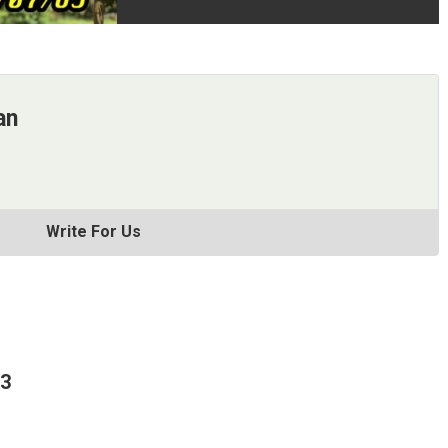
an
Write For Us
63