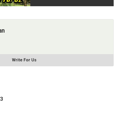
an
Write For Us
63